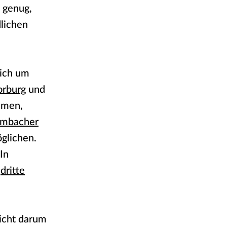
s genug,
lichen
sich um
rburg
und
mmen,
mbacher
glichen.
In
e
dritte
nicht darum