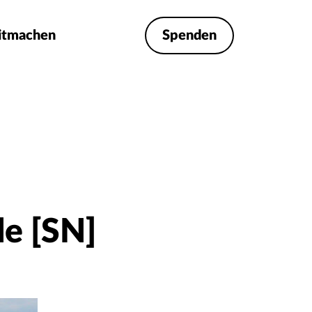
itmachen
Spenden
le [SN]