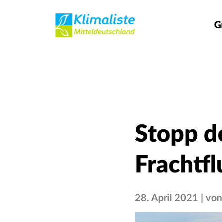
G
Stopp d
Frachtfl
28. April 2021
von