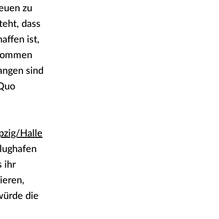
neuen zu
teht, dass
affen ist,
enommen
angen sind
 Quo
pzig/Halle
flughafen
 ihr
ieren,
 würde die