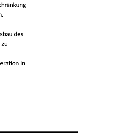
chränkung
n.
usbau des
zu
ration in