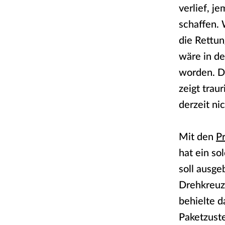
verlief, j
schaffen.
die Rettun
wäre in d
worden. Da
zeigt trau
derzeit ni
Mit den
P
hat ein so
soll ausge
Drehkreuz
behielte d
Paketzust