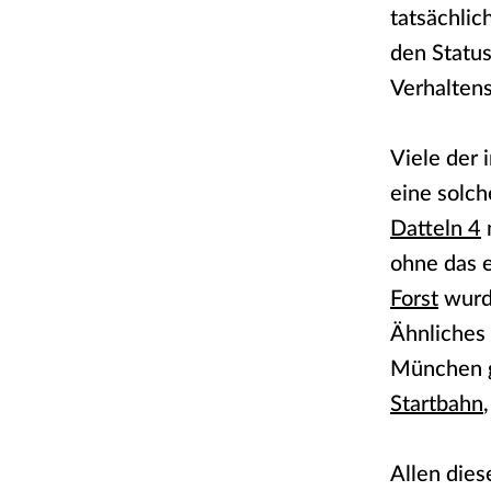
tatsächlic
den Statu
Verhaltens
Viele der 
eine solc
Datteln 4
ohne das e
Forst
wurde
Ähnliches 
München g
Startbahn
Allen dies