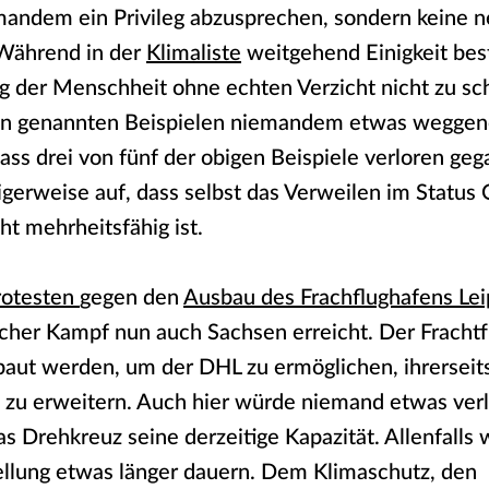
emandem ein Privileg abzusprechen, sondern keine 
 Während in der
Klimaliste
weitgehend Einigkeit bes
g der Menschheit ohne echten Verzicht nicht zu sch
en genannten Beispielen niemandem etwas wegg
ss drei von fünf der obigen Beispiele verloren geg
rigerweise auf, dass selbst das Verweilen im Status
cht mehrheitsfähig ist.
rotesten
gegen den
Ausbau des Frachflughafens Lei
lcher Kampf nun auch Sachsen erreicht. Der Fracht
baut werden, um der DHL zu ermöglichen, ihrerseits
 zu erweitern. Auch hier würde niemand etwas verl
as Drehkreuz seine derzeitige Kapazität. Allenfalls
ellung etwas länger dauern. Dem Klimaschutz, den